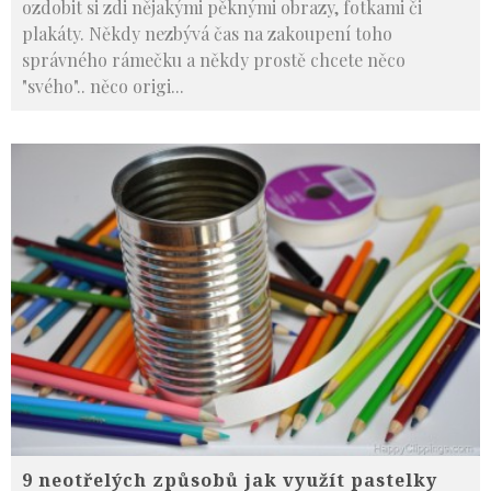
ozdobit si zdi nějakými pěknými obrazy, fotkami či
plakáty. Někdy nezbývá čas na zakoupení toho
správného rámečku a někdy prostě chcete něco
"svého".. něco origi
...
9 neotřelých způsobů jak využít pastelky