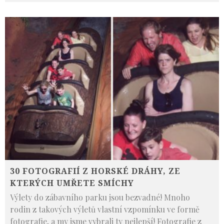
30 FOTOGRAFIÍ Z HORSKÉ DRÁHY, ZE
KTERÝCH UMŘETE SMÍCHY
Výlety do zábavního parku jsou bezvadné! Mnoho
rodin z takových výletů vlastní vzpomínku ve formě
fotografie, a my jsme vybrali ty nejlepší! Fotografie z