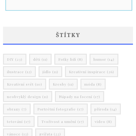
ŠTÍTKY
DIY
(23)
děti
(11)
Fotky lidí
(8)
humor
(14)
ilustrace
(12)
jídlo
(11)
Kreativní inspirace
(26)
Kreativní svět
(10)
Kresby
(11)
móda
(8)
neobvyklý design
(11)
Nápady na focení
(17)
obrazy
(7)
Portrétní fotografie
(17)
příroda
(14)
tetování
(17)
Tvořivost a umění
(17)
video
(8)
vánoce
(13)
zvířata
(22)