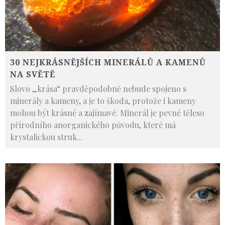
30 NEJKRÁSNĚJŠÍCH MINERÁLŮ A KAMENŮ
NA SVĚTĚ
Slovo „krása“ pravděpodobně nebude spojeno s
minerály a kameny, a je to škoda, protože i kameny
mohou být krásné a zajímavé. Minerál je pevné těleso
přírodního anorganického původu, které má
krystalickou struk
...