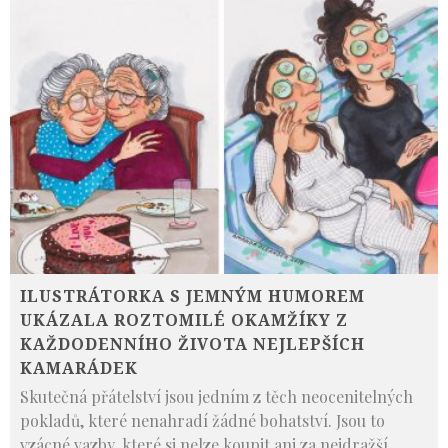
ILUSTRÁTORKA S JEMNÝM HUMOREM
UKÁZALA ROZTOMILÉ OKAMŽÍKY Z
KAŽDODENNÍHO ŽIVOTA NEJLEPŠÍCH
KAMARÁDEK
Skutečná přátelství jsou jedním z těch neocenitelných
pokladů, které nenahradí žádné bohatství. Jsou to
vzácné vazby, které si nelze koupit ani za nejdražší