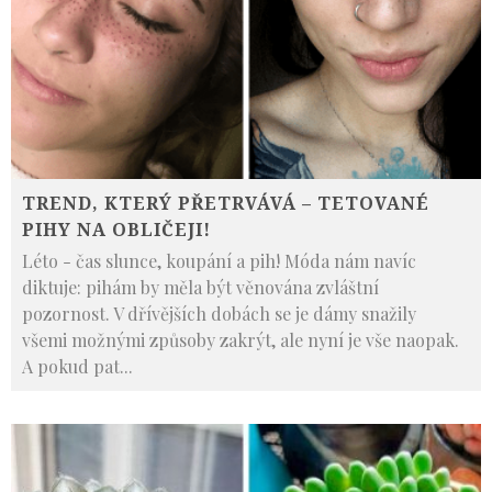
TREND, KTERÝ PŘETRVÁVÁ – TETOVANÉ
PIHY NA OBLIČEJI!
Léto - čas slunce, koupání a pih! Móda nám navíc
diktuje: pihám by měla být věnována zvláštní
pozornost. V dřívějších dobách se je dámy snažily
všemi možnými způsoby zakrýt, ale nyní je vše naopak.
A pokud pat
...