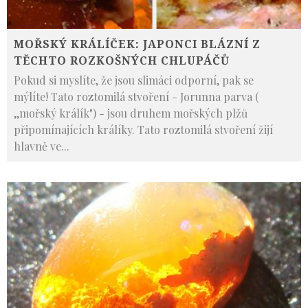
MOŘSKÝ KRÁLÍČEK: JAPONCI BLÁZNÍ Z
TĚCHTO ROZKOŠNÝCH CHLUPÁČŮ
Pokud si myslíte, že jsou slimáci odporní, pak se
mýlíte! Tato roztomilá stvoření - Jorunna parva (
,,mořský králík") - jsou druhem mořských plžů
připomínajících králíky. Tato roztomilá stvoření žijí
hlavně ve
...