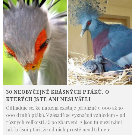
30 NEOBYČEJNĚ KRÁSNÝCH PTÁKŮ, O
KTERÝCH JSTE ANI NESLYŠELI
Odhaduje se, že na zemi existuje přibližně 9 000 až 10
000 druhů ptáků. V zásadě se vyznačují vzhledem - od
různých velikostí až po zbarvení. A jsou tu mezi námi
tak krásní ptáci, že od nich prostě neodtrhnete
...