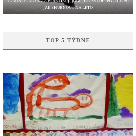
DOKONCE I ZVÍŘATA PRAKTIKUJÍ JÓGU. 13 OSVĚDČENÝCH TIPŮ,
JAK ZHUBNOUT NA LÉTO
TOP 5 TÝDNE