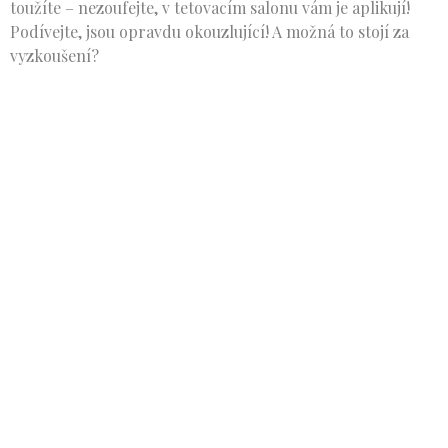
toužíte – nezoufejte, v tetovacím salonu vám je aplikují!
Podívejte, jsou opravdu okouzlující! A možná to stojí za
vyzkoušení?