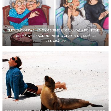
ILUSTRÁTORKA S JEMNÝM HUMOREM UKÁZALA ROZTOMILÉ
OKAMŽÍKY Z KAŽDODENNÍHO ŽIVOTA NEJLEPŠÍCH
KAMARÁDEK