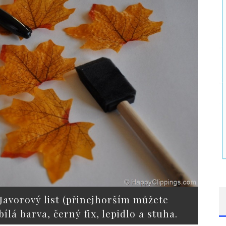
Javorový list (přinejhorším můžete
ílá barva, černý fix, lepidlo a stuha.