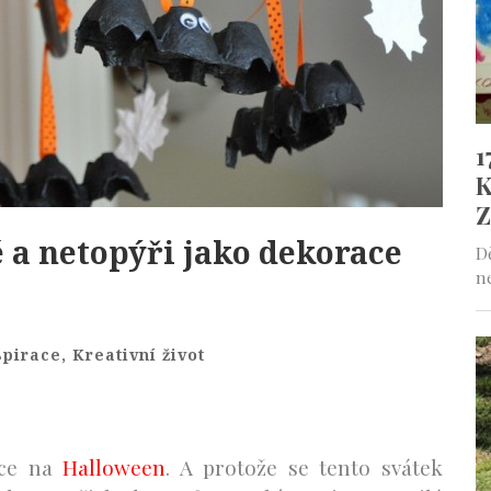
 a netopýři jako dekorace
spirace
,
Kreativní život
race na
Halloween
. A protože se tento svátek