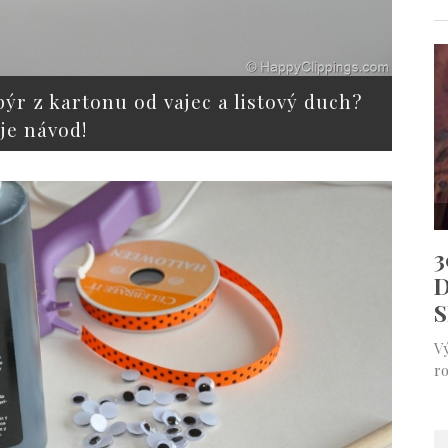
pýr z kartonu od vajec a listový duch?
je návod!