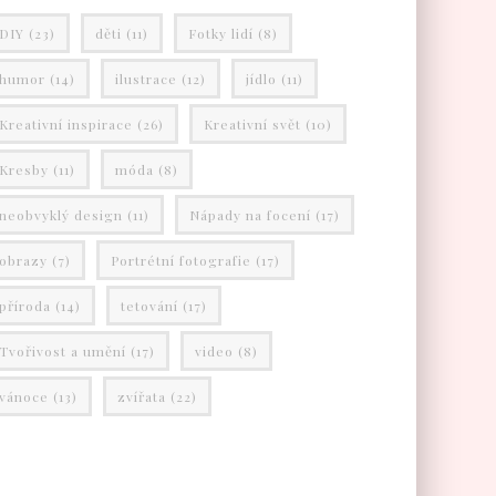
DIY
(23)
děti
(11)
Fotky lidí
(8)
humor
(14)
ilustrace
(12)
jídlo
(11)
Kreativní inspirace
(26)
Kreativní svět
(10)
Kresby
(11)
móda
(8)
neobvyklý design
(11)
Nápady na focení
(17)
obrazy
(7)
Portrétní fotografie
(17)
příroda
(14)
tetování
(17)
Tvořivost a umění
(17)
video
(8)
vánoce
(13)
zvířata
(22)