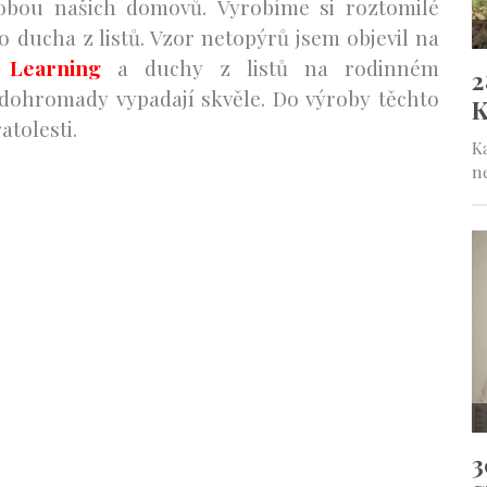
obou našich domovů. Vyrobíme si roztomilé
 ducha z listů. Vzor netopýrů jsem objevil na
 Learning
a duchy z listů na rodinném
e dohromady vypadají skvěle. Do výroby těchto
atolesti.