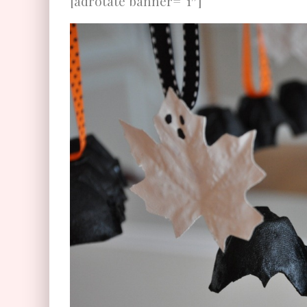
[adrotate banner=“1″]