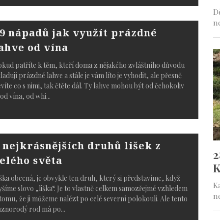
9 nápadů jak využít prázdné
ahve od vína
kud patříte k těm, kteří doma z nějakého zvláštního důvodu
ladují prázdné lahve a stále je vám líto je vyhodit, ale přesně
víte co s nimi, tak čtěte dál. Ty lahve mohou být od čehokoliv
od vína, od whi
...
 nejkrásnějších druhů lišek z
elého světa
ška obecná, je obvykle ten druh, který si představíme, když
yšíme slovo „liška“. Je to vlastně celkem samozřejmé vzhledem
tomu, že ji můžeme nalézt po celé severní polokouli. Ale tento
ůznorodý rod má po
...