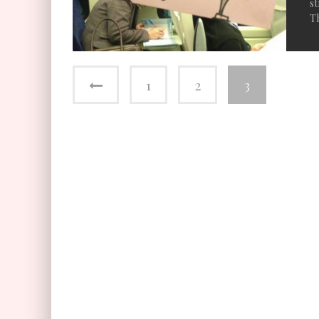
st
Th
1
2
3