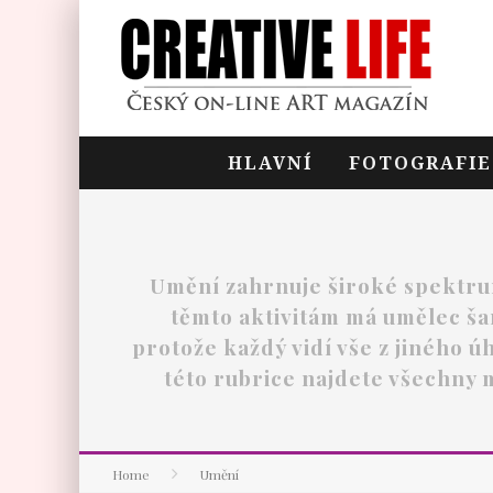
HLAVNÍ
FOTOGRAFIE
Umění zahrnuje široké spektrum 
těmto aktivitám má umělec šan
protože každý vidí vše z jiného 
této rubrice najdete všechny m
Home
Umění