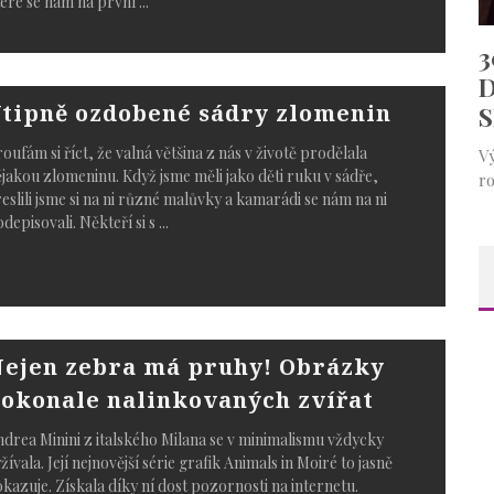
eré se nám na první
...
tipně ozdobené sádry zlomenin
oufám si říct, že valná většina z nás v životě prodělala
jakou zlomeninu. Když jsme měli jako děti ruku v sádře,
eslili jsme si na ni různé malůvky a kamarádi se nám na ni
depisovali. Někteří si s
...
ejen zebra má pruhy! Obrázky
okonale nalinkovaných zvířat
drea Minini z italského Milana se v minimalismu vždycky
žívala. Její nejnovější série grafik Animals in Moiré to jasně
kazuje. Získala díky ní dost pozornosti na internetu.