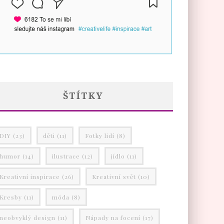
ŠTÍTKY
DIY
(23)
děti
(11)
Fotky lidí
(8)
humor
(14)
ilustrace
(12)
jídlo
(11)
Kreativní inspirace
(26)
Kreativní svět
(10)
Kresby
(11)
móda
(8)
neobvyklý design
(11)
Nápady na focení
(17)