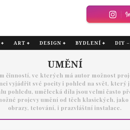
ART
DESIGN
BYDLENÍ
DIY 
UMĚNÍ
činností, ve kterých má autor možnost projev
ci vyjádřit své pocity i pohled na svět, kter
úhlu pohledu, umělecká díla jsou velmi často
ožné projevy umění od těch klasických, jako 
obrazy, tetování, i prazvláštní instalace.