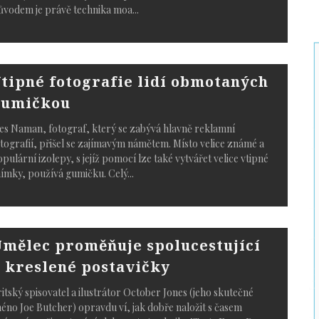
ůvodem je právě technika moa
...
tipné fotografie lidí obmotaných
gumičkou
s Naman, fotograf, který se zabývá hlavně reklamní
tografií, přišel se zajímavým námětem. Místo velice známé a
pulární izolepy, s jejíž pomocí lze také vytvářet velice vtipné
ímky, používá gumičku. Celý
...
mělec proměňuje spolucestující
 kreslené postavičky
itský spisovatel a ilustrátor October Jones (jeho skutečné
éno Joe Butcher) opravdu ví, jak dobře naložit s časem