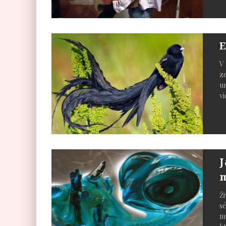
E
V 
ze
un
vi
J
Ži
sé
mů