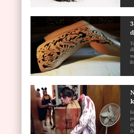
3
d
Te
dl
mo
il
N
k
Kd
po
dá
do