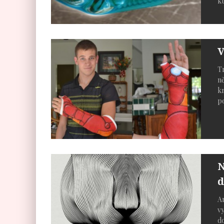
kt
V
Tr
ně
kr
po
N
d
An
vy
do