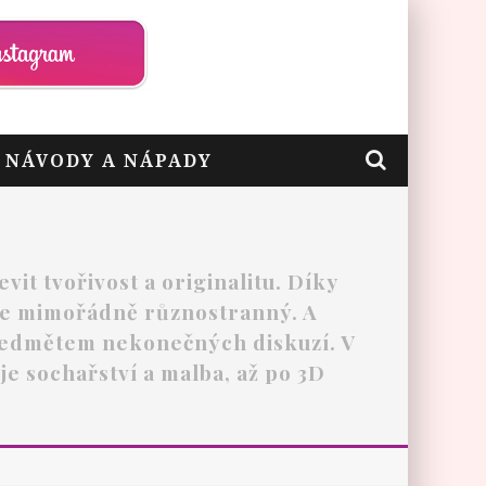
– NÁVODY A NÁPADY
it tvořivost a originalitu. Díky
ý je mimořádně různostranný. A
 předmětem nekonečných diskuzí. V
je sochařství a malba, až po 3D