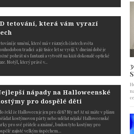
D tetování, která vám vyrazí
ech
tování je umění, které má v různých částech světa
ouhodobou tradici a již tisíce let se vyvíjí. V dnešní době je
žné pohrát si s fantazií a vytvořit na kůži dokonalé optické
uze. Motýl, který právě v
...
ejlepší nápady na Halloweenské
ostýmy pro dospělé děti
o řekl že Halloween je jen pro děti? My ne! Ať už máte v plánu
řádat kostýmovou párty nebo udělat nějaké Halloweenské
rky pro své přátele a známé, budou tyto kostýmy pro
spělé zajisté velkým úspěchem.
...