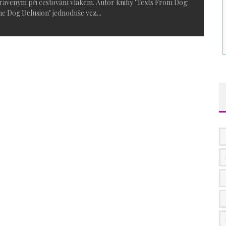
ráveným při cestování vlakem. Autor knihy "Texts From Dog:
e Dog Delusion" jednoduše vez
...