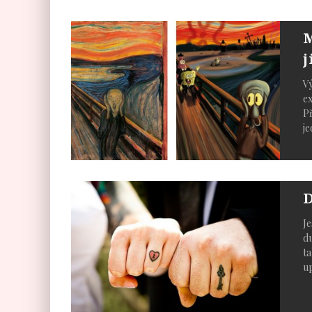
M
j
Vý
ex
Př
je
D
Je
du
ta
up