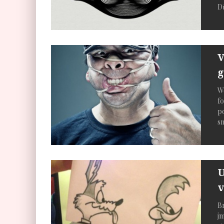
D
V
We
fo
po
sn
U
v
Br
jm