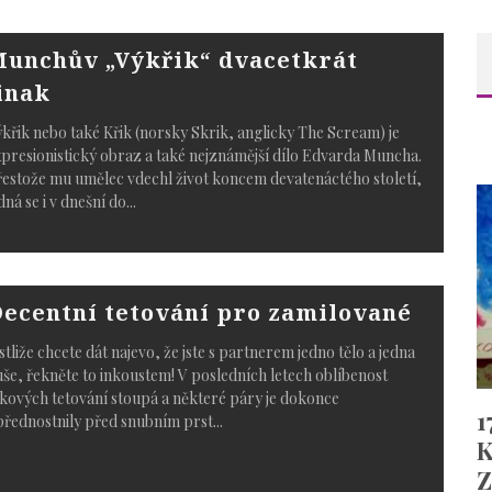
unchův „Výkřik“ dvacetkrát
inak
křik nebo také Křik (norsky Skrik, anglicky The Scream) je
presionistický obraz a také nejznámější dílo Edvarda Muncha.
estože mu umělec vdechl život koncem devatenáctého století,
dná se i v dnešní do
...
ecentní tetování pro zamilované
stliže chcete dát najevo, že jste s partnerem jedno tělo a jedna
še, řekněte to inkoustem! V posledních letech oblíbenost
kových tetování stoupá a některé páry je dokonce
řednostnily před snubním prst
...