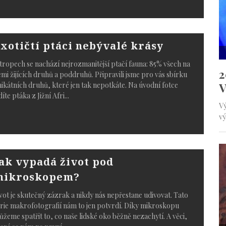
xotičtí ptáci nebývalé krásy
tropech se nachází nejrozmanitější ptačí fauna: 85% všech na
mi žijících druhů a poddruhů. Připravili jsme pro vás sbírku
ikátních druhů, které jen tak nepotkáte. Na úvodní fotce
díte ptáka z Jižní Afri
...
ak vypadá život pod
mikroskopem?
vot je skutečný zázrak a nikdy nás nepřestane udivovat. Tato
rie makrofotografií nám to jen potvrdí. Díky mikroskopu
žeme spatřit to, co naše lidské oko běžně nezachytí. A věci,