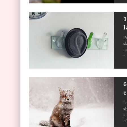
1
l
Po
sk
ne
- 
6
c
Li
sl
k 
r