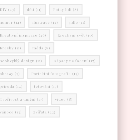
DIY
(23)
děti
(11)
Fotky lidí
(8)
humor
(14)
ilustrace
(12)
jídlo
(11)
Kreativní inspirace
(26)
Kreativní svět
(10)
Kresby
(11)
móda
(8)
neobvyklý design
(11)
Nápady na focení
(17)
obrazy
(7)
Portrétní fotografie
(17)
příroda
(14)
tetování
(17)
Tvořivost a umění
(17)
video
(8)
vánoce
(13)
zvířata
(22)