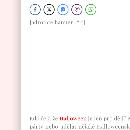
[adrotate banner=“1″]
Kdo řekl že
Halloween
je jen pro děti?
párty nebo udělat nějaké Halloweensk