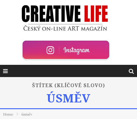
ŠTÍTEK (KLÍČOVÉ SLOVO)
ÚSMĚV
Home
úsměv