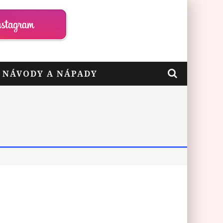
– NÁVODY A NÁPADY