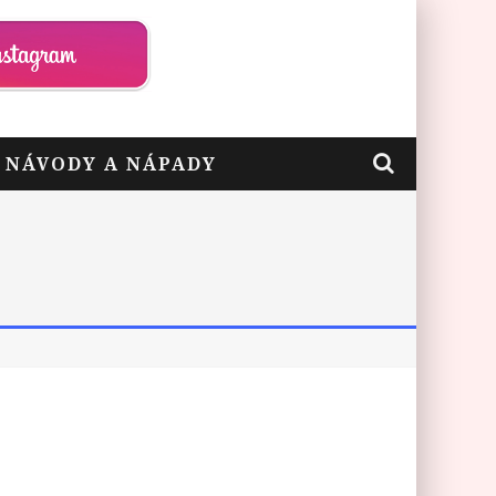
– NÁVODY A NÁPADY