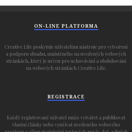
ON-LINE PLATFORMA
Creative Life poskytuje uživatelům nástroje pro vytvoření
a podporu obsahu, umístěného na uvedených webových
stránkách, který je určen pro uchovávání a obsluhování
na webových stránkách Creative Life.
REGISTRACE
Každý registrovaný uživatel může vytvářet a publikovat
vlastní články nebo využívat uvedeného webového
prostoru s cílem zveřejnění textových zpráv, dat, a jiných