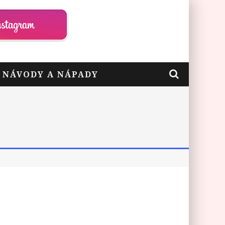
– NÁVODY A NÁPADY