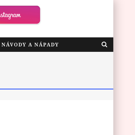
– NÁVODY A NÁPADY