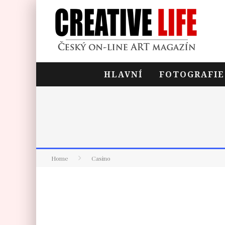
HLAVNÍ
FOTOGRAFIE
Home
Casino