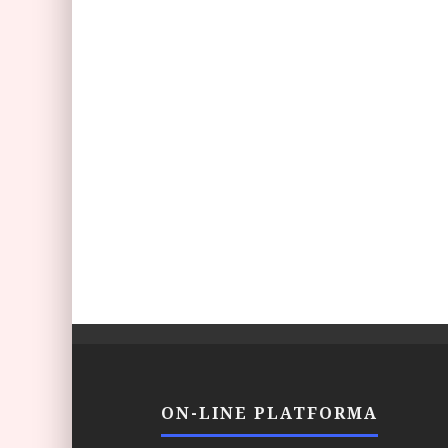
ON-LINE PLATFORMA