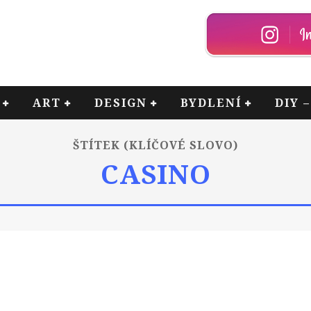
ART
DESIGN
BYDLENÍ
DIY 
ŠTÍTEK (KLÍČOVÉ SLOVO)
CASINO