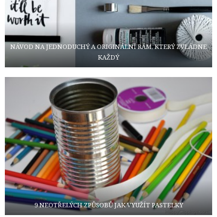
NÁVOD NA JEDNODUCHÝ A ORIGINÁLNÍ RÁM, KTERÝ ZVLÁDNE
KAŽDÝ
9 NEOTŘELÝCH ZPŮSOBŮ JAK VYUŽÍT PASTELKY