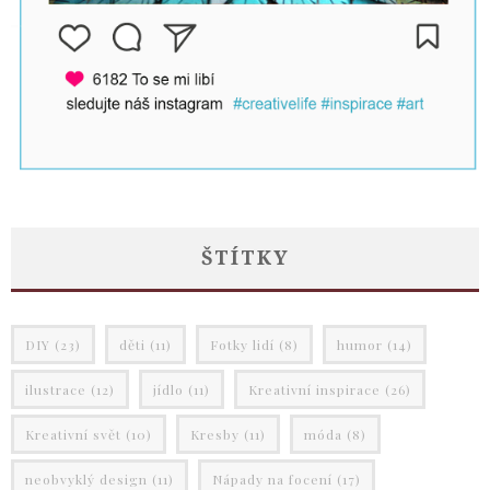
ŠTÍTKY
DIY
(23)
děti
(11)
Fotky lidí
(8)
humor
(14)
ilustrace
(12)
jídlo
(11)
Kreativní inspirace
(26)
Kreativní svět
(10)
Kresby
(11)
móda
(8)
neobvyklý design
(11)
Nápady na focení
(17)