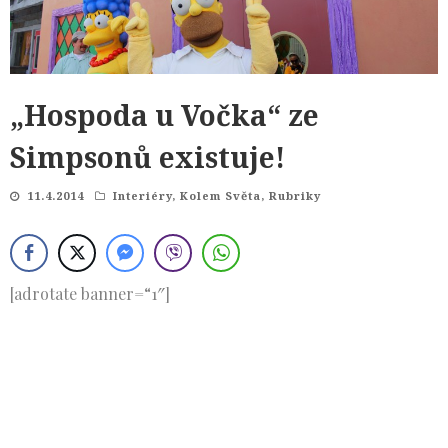
„Hospoda u Vočka“ ze
Simpsonů existuje!
11.4.2014
Interiéry
,
Kolem Světa
,
Rubriky
[adrotate banner=“1″]