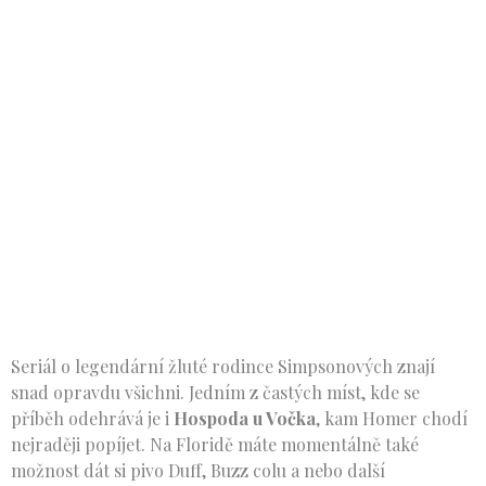
Seriál o legendární žluté rodince Simpsonových znají
snad opravdu všichni. Jedním z častých míst, kde se
příběh odehrává je i
Hospoda u Vočka
, kam Homer chodí
nejraději popíjet. Na Floridě máte momentálně také
možnost dát si pivo Duff, Buzz colu a nebo další