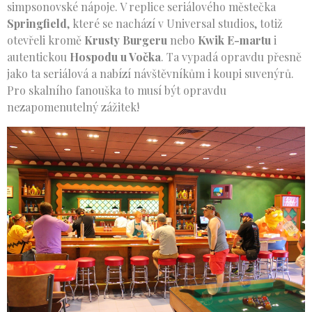
simpsonovské nápoje. V replice seriálového městečka
Springfield
, které se nachází v Universal studios, totiž
otevřeli kromě
Krusty Burgeru
nebo
Kwik E-martu
i
autentickou
Hospodu u Vočka
. Ta vypadá opravdu přesně
jako ta seriálová a nabízí návštěvníkům i koupi suvenýrů.
Pro skalního fanouška to musí být opravdu
nezapomenutelný zážitek!