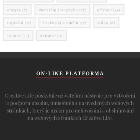
obrazy
(7)
Portrétní fotografie
(17)
příroda
(14)
tetování
(17)
Tvořivost a umění
(17)
video
(8)
vánoce
(13)
zvířata
(22)
ON-LINE PLATFORMA
Creative Life poskytuje uživatelům nástroje pro vytvoření
a podporu obsahu, umístěného na uvedených webových
stránkách, který je určen pro uchovávání a obsluhování
na webových stránkách Creative Life.