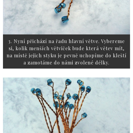
3. Nyní přichází na řadu hlavní větve. Vybereme
si, kolik menších větviček bude která větev mít,
na místě jejich styku je pevně uchopíme do kleští
a zamotáme do námi zvolené délky.