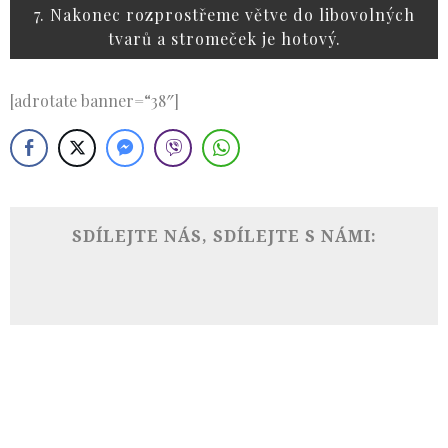
7. Nakonec rozprostřeme větve do libovolných
tvarů a stromeček je hotový.
[adrotate banner=“38″]
SDÍLEJTE NÁS, SDÍLEJTE S NÁMI: