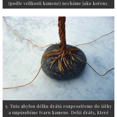
(podle velikosti kamene) necháme jako kořeny.
5. Tuto zbylou délku drátů rozprostřeme do šířky
a uzpůsobíme tvaru kamene. Delší dráty, které