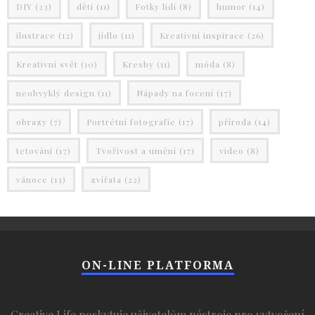
DIY
(23)
děti
(11)
Fotky lidí
(8)
humor
(14)
ilustrace
(12)
jídlo
(11)
Kreativní inspirace
(26)
Kreativní svět
(10)
Kresby
(11)
móda
(8)
neobvyklý design
(11)
Nápady na focení
(17)
obrazy
(7)
Portrétní fotografie
(17)
příroda
(14)
tetování
(17)
Tvořivost a umění
(17)
video
(8)
vánoce
(13)
zvířata
(22)
ON-LINE PLATFORMA
Creative Life poskytuje uživatelům nástroje pro vytvoření