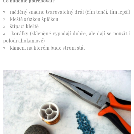
Co budeme potřebovat?
měděný snadno tvarovatelný drát (čím tenčí, tím lepší)
kleště s úzkou špičkou
štípací kleště
korálky (skleněné vypadají dobře, ale dají se použít i
polodrahokamové)
kámen, na kterém bude strom stát