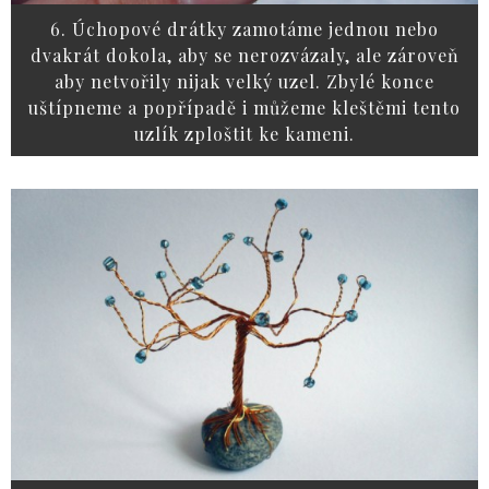
6. Úchopové drátky zamotáme jednou nebo
dvakrát dokola, aby se nerozvázaly, ale zároveň
aby netvořily nijak velký uzel. Zbylé konce
uštípneme a popřípadě i můžeme kleštěmi tento
uzlík zploštit ke kameni.